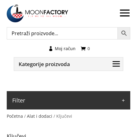
Moj račun
0
Kategorije proizvoda
Filter
Početna
/
Alat i dodaci
/ Ključevi
Ključevi