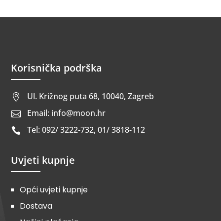
Korisnička podrška
Ul. Križnog puta 68, 10040, Zagreb

Email: info@moon.hr

Tel: 092/ 3222-732, 01/ 3818-112

Uvjeti kupnje
Opći uvjeti kupnje
Dostava