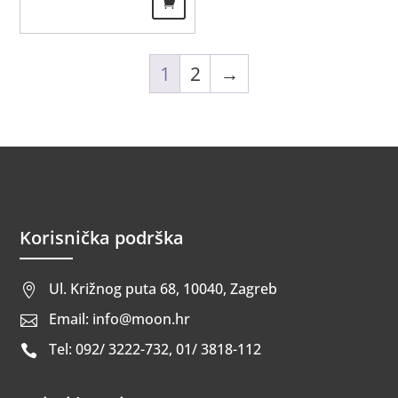
1
2
→
Korisnička podrška
Ul. Križnog puta 68, 10040, Zagreb

Email: info@moon.hr

Tel: 092/ 3222-732, 01/ 3818-112
