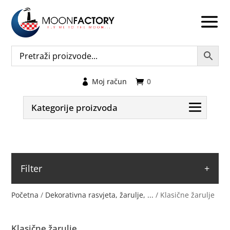
Moj račun
0
Kategorije proizvoda
Filter
Početna
/
Dekorativna rasvjeta, žarulje, ...
/ Klasične žarulje
Klasične žarulje