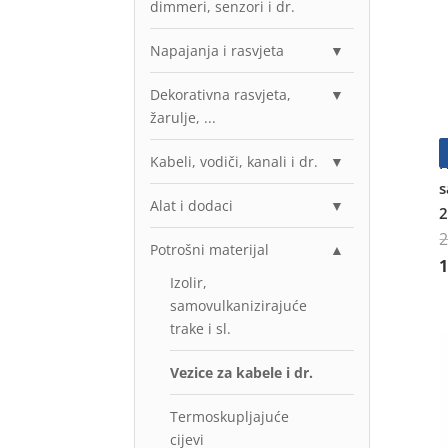
dimmeri, senzori i dr.
Napajanja i rasvjeta
▼
Dekorativna rasvjeta,
▼
žarulje, ...
Kabeli, vodiči, kanali i dr.
▼
N
s
Alat i dodaci
▼
2
Potrošni materijal
▲
I
Izolir,
samovulkanizirajuće
trake i sl.
Vezice za kabele i dr.
Termoskupljajuće
cijevi