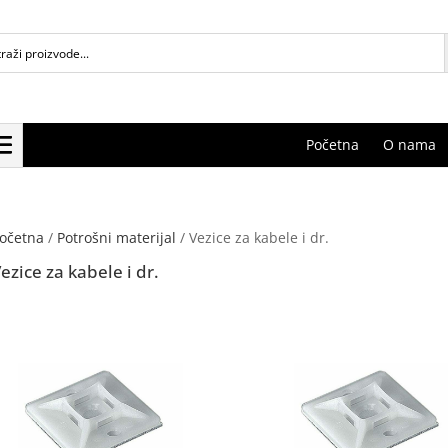
Početna
O nama
očetna
/
Potrošni materijal
/ Vezice za kabele i dr.
ezice za kabele i dr.