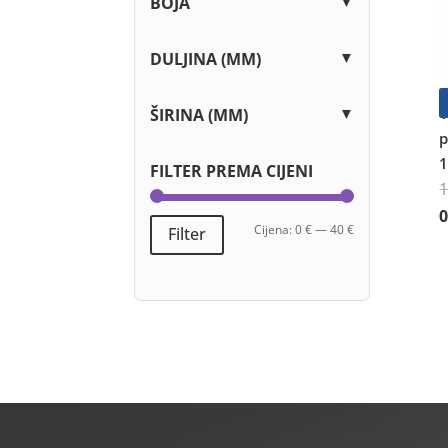
▼
BOJA
▼
DULJINA (MM)
▼
V
ŠIRINA (MM)
p
1
FILTER PREMA CIJENI
I
Min
Maks
Cijena:
0 €
—
40 €
Filter
cijena
cijena