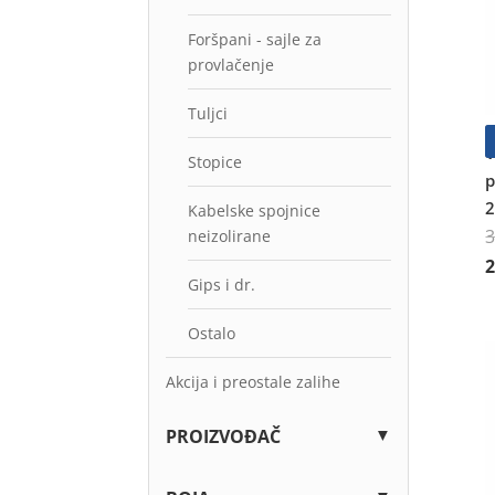
Foršpani - sajle za
provlačenje
Tuljci
V
Stopice
p
2
Kabelske spojnice
neizolirane
I
Gips i dr.
Ostalo
Akcija i preostale zalihe
▼
PROIZVOĐAČ