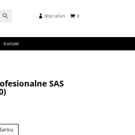
Moj račun
0
Kontakt
rofesionalne SAS
0)
nutna
na
 €.
šaricu