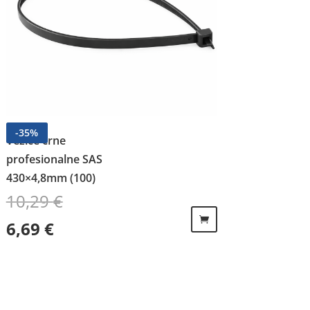
-
35
%
Vezice crne
profesionalne SAS
430×4,8mm (100)
10,29
€
Izvorna cijena bila je: 10,29 €.
Trenutna cijena je: 6,69 €.
6,69
€