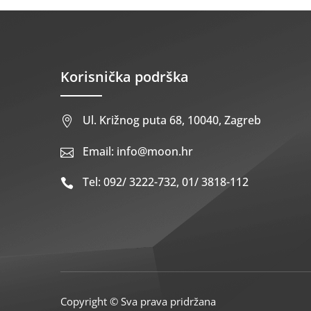
Korisnička podrška
Ul. Križnog puta 68, 10040, Zagreb

Email: info@moon.hr

Tel: 092/ 3222-732, 01/ 3818-112

Copyright © Sva prava pridržana