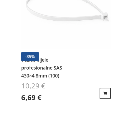
-
35
%
Vezice bijele
profesionalne SAS
430×4,8mm (100)
10,29
€
Izvorna cijena bila je: 10,29 €.
Trenutna cijena je: 6,69 €.
6,69
€