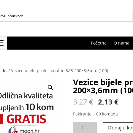
Početna
O nama
 dr.
/ Vezice bijele profesionalne SAS 200×3,6mm (100)
Vezice bijele p
200×3,6mm (10
Izvorna
Tre
3,27
€
2,13
€
cijena
cije
bila
je:
Pakiranje: 100 komada
je:
2,13
Vezice
3,27 €.
Dodaj u ko
bijele