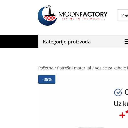
Kategorije proizvoda
Početna
/
Potrošni materijal
/
Vezice za kabele i
-
35
%