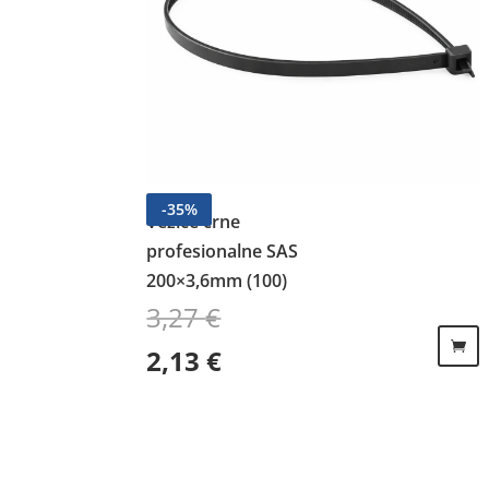
-
35
%
Vezice crne
profesionalne SAS
200×3,6mm (100)
3,27
€
Izvorna cijena bila je: 3,27 €.
Trenutna cijena je: 2,13 €.
2,13
€