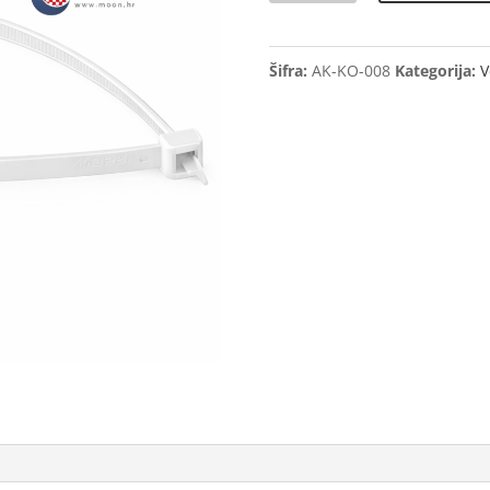
profesionalne
SAS
Šifra:
AK-KO-008
Kategorija:
V
200x3,6mm
(100)
količina