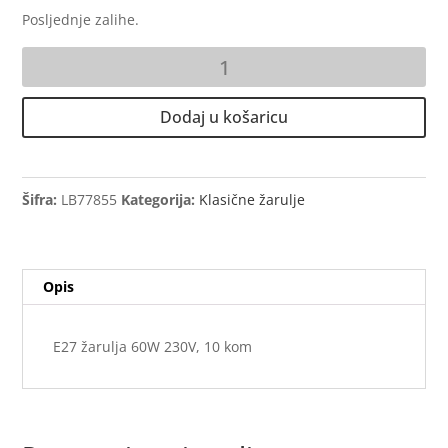
Posljednje zalihe.
E27
žarulja
60W
Dodaj u košaricu
230V,
10
kom
količina
Šifra:
LB77855
Kategorija:
Klasične žarulje
Opis
E27 žarulja 60W 230V, 10 kom