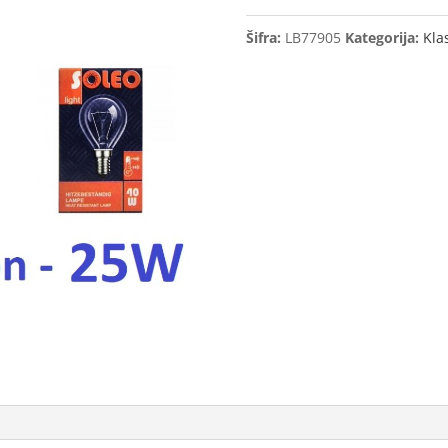
25W
Šifra:
LB77905
Kategorija:
Kla
230V,
10
kom
količina