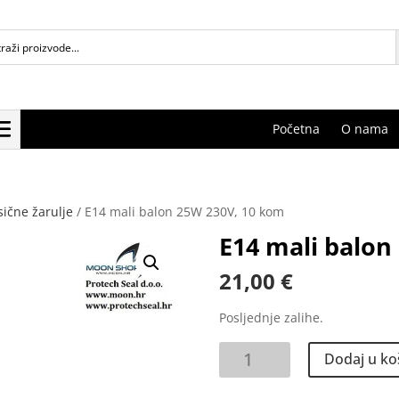
Početna
O nama
sične žarulje
/ E14 mali balon 25W 230V, 10 kom
E14 mali balon
21,00
€
Posljednje zalihe.
E14
Dodaj u ko
mali
balon