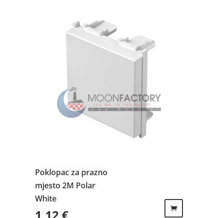
Poklopac za prazno
mjesto 2M Polar
White
1,12
€