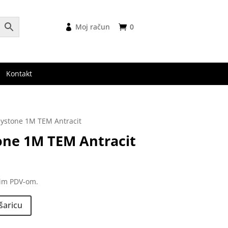
Moj račun
0
Kontakt
eystone 1M TEM Antracit
one 1M TEM Antracit
nim PDV-om.
šaricu