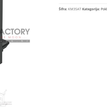
TEM
Šifra:
KM35AT
Kategorija:
Pokl
Antracit
količina