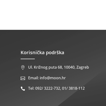
Korisnička podrška
Ul. Križnog puta 68, 10040, Zagreb

Email: info@moon.hr

Tel: 092/ 3222-732, 01/ 3818-112
