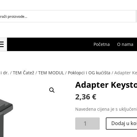
Početna
O nama
i dr.
/
TEM Čatež
/
TEM MODUL
/
Poklopci i OG kućišta
/ Adapter K
Adapter Keyst
2,36
€
Navedena cijena je s uključe
Adapter
Dodaj u ko
Keystone
1M