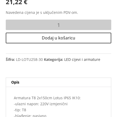
21,22
€
Navedena cijena je s uključenim PDV-om.
Armatura
T8
2x150cm
Dodaj u košaricu
Lotus
IP65
IK10
količina
Šifra:
LD-LOTU258-30
Kategorija:
LED cijevi i armature
Opis
Armatura T8 2x150cm Lotus IP65 IK10:
-ulazni napon: 220V izmjenični
-tip: T8
-hlađenje: pasivno