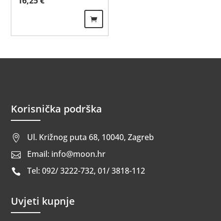
16,25
€
Korisnička podrška
Ul. Križnog puta 68, 10040, Zagreb

Email: info@moon.hr

Tel: 092/ 3222-732, 01/ 3818-112

Uvjeti kupnje