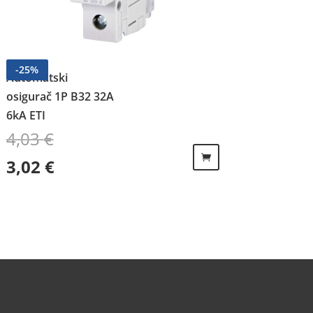
-
25
%
Automatski
osigurač 1P B32 32A
6kA ETI
4,03
€
Izvorna cijena bila je: 4,03 €.
Trenutna cijena je: 3,02 €.
3,02
€