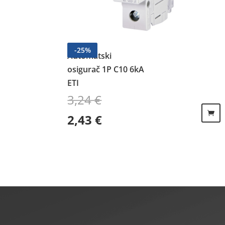
-
25
%
Automatski
osigurač 1P C10 6kA
ETI
3,24
€
Izvorna cijena bila je: 3,24 €.
Trenutna cijena je: 2,43 €.
2,43
€