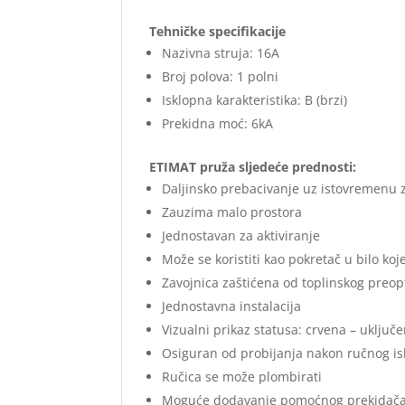
Tehničke specifikacije
Nazivna struja: 16A
Broj polova: 1 polni
Isklopna karakteristika: B (brzi)
Prekidna moć: 6kA
ETIMAT pruža sljedeće prednosti:
Daljinsko prebacivanje uz istovremenu z
Zauzima malo prostora
Jednostavan za aktiviranje
Može se koristiti kao pokretač u bilo ko
Zavojnica zaštićena od toplinskog preo
Jednostavna instalacija
Vizualni prikaz statusa: crvena – uključe
Osiguran od probijanja nakon ručnog i
Ručica se može plombirati
Moguće dodavanje pomoćnog prekidač