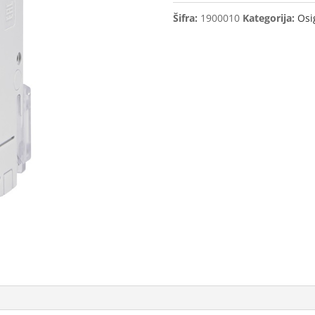
B16
Šifra:
1900010
Kategorija:
Osi
16A
6kA
ETI
količina