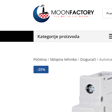
Kategorije proizvoda
Početna
/
Sklopna tehnika
/
Osigurači
/ Automat
-
25
%