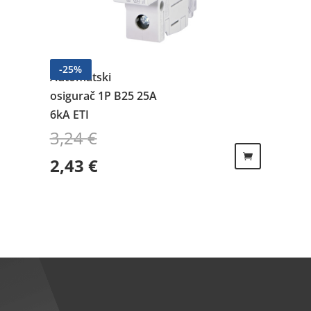
-
25
%
Automatski
osigurač 1P B25 25A
6kA ETI
3,24
€
Izvorna cijena bila je: 3,24 €.
Trenutna cijena je: 2,43 €.
2,43
€