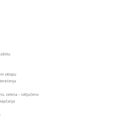
aštitu
jem sklopu
pterećenja
no, zelena – isključeno
skapčanja
a