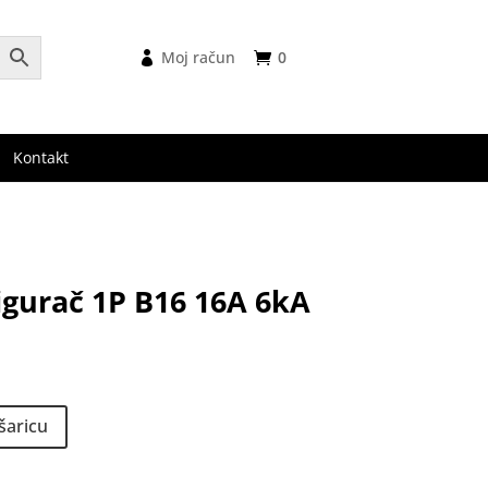
Moj račun
0
Kontakt
gurač 1P B16 16A 6kA
nutna
na
šaricu
 €.