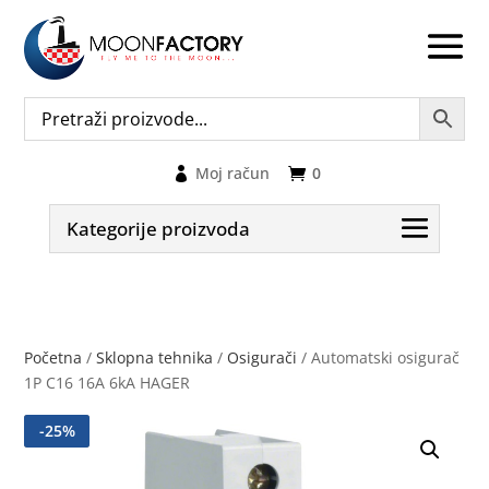
Moj račun
0
Kategorije proizvoda
Početna
/
Sklopna tehnika
/
Osigurači
/ Automatski osigurač
1P C16 16A 6kA HAGER
-
25
%