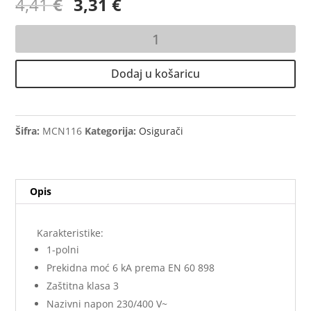
Izvorna
Trenutna
4,41
€
3,31
€
cijena
cijena
bila
je:
Automatski
je:
3,31 €.
osigurač
4,41 €.
1P
Dodaj u košaricu
C16
16A
6kA
HAGER
Šifra:
MCN116
Kategorija:
Osigurači
količina
Opis
Karakteristike:
1-polni
Prekidna moć 6 kA prema EN 60 898
Zaštitna klasa 3
Nazivni napon 230/400 V~