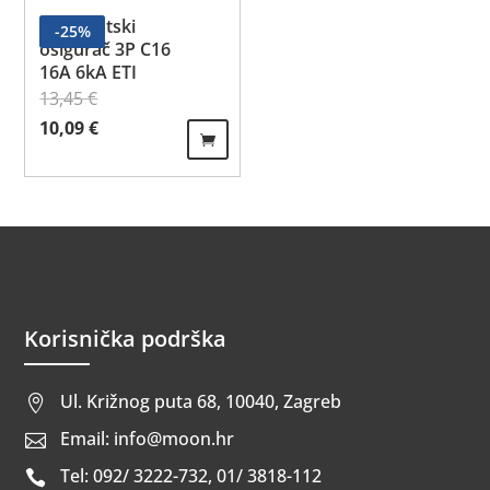
Automatski
-
25
%
osigurač 3P C16
16A 6kA ETI
13,45
€
Izvorna cijena bila je: 13,45 €.
Trenutna cijena je: 10,09 €.
10,09
€
Korisnička podrška
Ul. Križnog puta 68, 10040, Zagreb

Email: info@moon.hr

Tel: 092/ 3222-732, 01/ 3818-112
