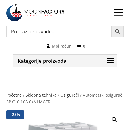
Moj račun
0
Kategorije proizvoda
Početna
/
Sklopna tehnika
/
Osigurači
/ Automatski osigurač
3P C16 16A 6kA HAGER
-
25
%