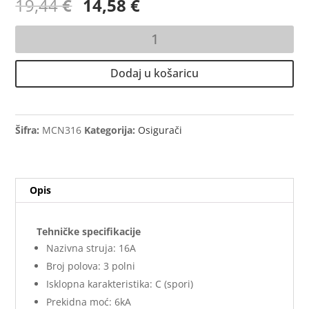
Izvorna
Trenutna
19,44
€
14,58
€
cijena
cijena
bila
je:
Automatski
je:
14,58 €.
osigurač
19,44 €.
3P
Dodaj u košaricu
C16
16A
6kA
HAGER
Šifra:
MCN316
Kategorija:
Osigurači
količina
Opis
Tehničke specifikacije
Nazivna struja: 16A
Broj polova: 3 polni
Isklopna karakteristika: C (spori)
Prekidna moć: 6kA