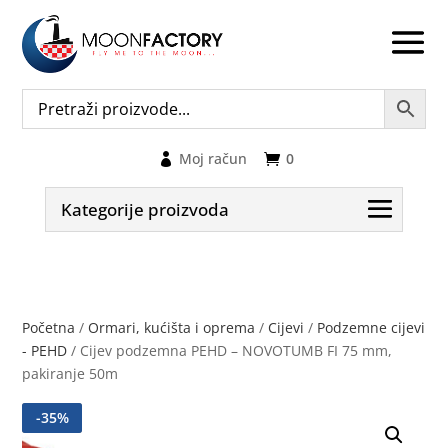
Moj račun
0
Kategorije proizvoda
Početna
/
Ormari, kućišta i oprema
/
Cijevi
/
Podzemne cijevi
- PEHD
/ Cijev podzemna PEHD – NOVOTUMB FI 75 mm,
pakiranje 50m
-
35
%