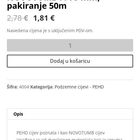
pakiranje 50m
Izvorna
Trenutna
2,78
€
1,81
€
cijena
cijena
bila
je:
Navedena cijena je s uključenim PDV-om.
je:
1,81 €.
Cijev
2,78 €.
podzemna
PEHD
Dodaj u košaricu
-
NOVOTUMB
FI
75
Šifra:
4004
Kategorija:
Podzemne cijevi - PEHD
mm,
pakiranje
50m
Opis
količina
PEHD cijev poznata i kao NOVOTUMB cijev
izrađena je od dvoslojnog materijala koji je iznutra