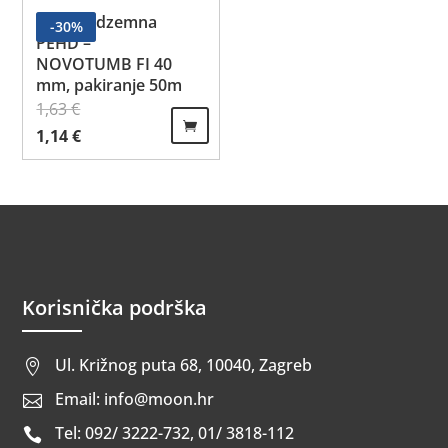
Cijev podzemna
-
30
%
PEHD –
NOVOTUMB FI 40
mm, pakiranje 50m
1,63
€
Izvorna cijena bila je: 1,63 €.
Trenutna cijena je: 1,14 €.
1,14
€
Korisnička podrška
Ul. Križnog puta 68, 10040, Zagreb

Email: info@moon.hr

Tel: 092/ 3222-732, 01/ 3818-112
