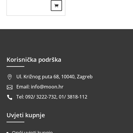
Korisnička podrška
Ul. Križnog puta 68, 10040, Zagreb

Email: info@moon.hr

Tel: 092/ 3222-732, 01/ 3818-112

Uvjeti kupnje
Opći uvjeti kupnje