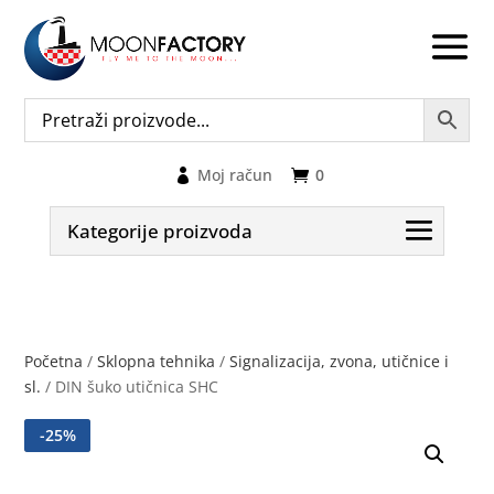
Moj račun
0
Kategorije proizvoda
Početna
/
Sklopna tehnika
/
Signalizacija, zvona, utičnice i
sl.
/ DIN šuko utičnica SHC
-
25
%