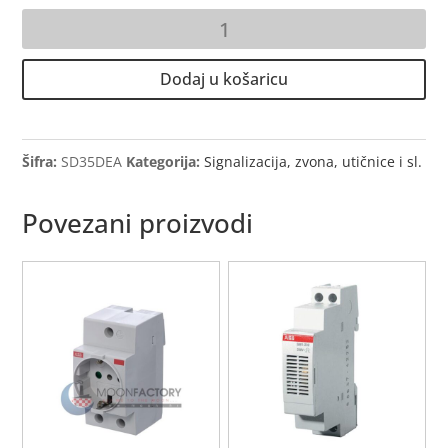
cijena
cijena
bila
je:
DIN
je:
6,97 €.
šuko
9,30 €.
utičnica
Dodaj u košaricu
SHC
količina
Šifra:
SD35DEA
Kategorija:
Signalizacija, zvona, utičnice i sl.
Povezani proizvodi