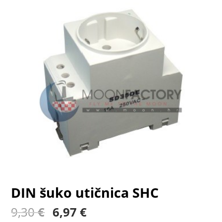
DIN šuko utičnica SHC
Izvorna
Trenutna
9,30
€
6,97
€