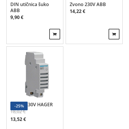
DIN utičnica šuko
Zvono 230V ABB
ABB
14,22
€
9,90
€
Zvono 230V HAGER
-
25
%
18,02
€
Izvorna cijena bila je: 18,02 €.
Trenutna cijena je: 13,52 €.
13,52
€