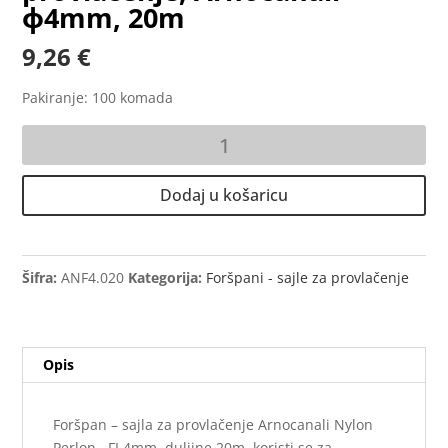
ф4mm, 20m
9,26
€
Pakiranje: 100 komada
Foršpan
-
sajla
Dodaj u košaricu
za
provlačenje,
Arnocanali
-
Šifra:
ANF4.020
Kategorija:
Foršpani - sajle za provlačenje
ф4mm,
20m
količina
Opis
Foršpan – sajla za provlačenje Arnocanali Nylon
Perlon , FI 4mm, duljine 20m, koristi se za