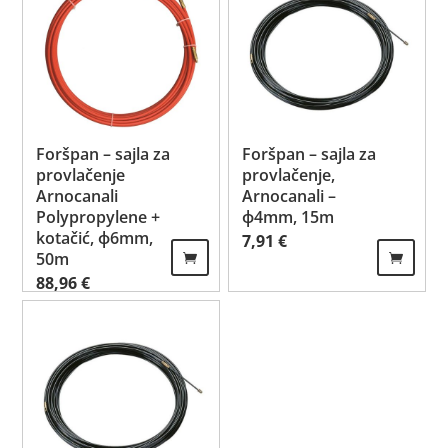
Foršpan – sajla za
Foršpan – sajla za
provlačenje
provlačenje,
Arnocanali
Arnocanali –
Polypropylene +
ф4mm, 15m
kotačić, ф6mm,
7,91
€
50m
88,96
€