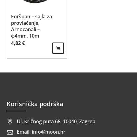
Foršpan – sajla za
provlačenje,
Arnocanali –
ф4mm, 10m
4,82
€
Korisnička podrška
Ul. Križnog puta 68, 10040, Zagreb

Email: info@moon.hr
