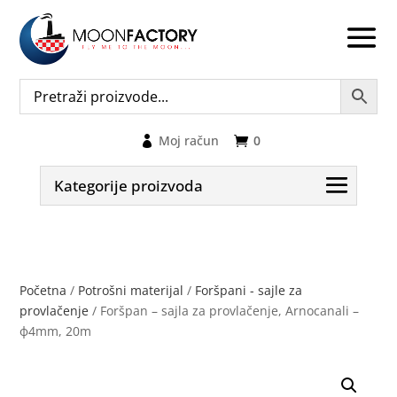
Moj račun
0
Kategorije proizvoda
Početna
/
Potrošni materijal
/
Foršpani - sajle za
provlačenje
/ Foršpan – sajla za provlačenje, Arnocanali –
ф4mm, 20m