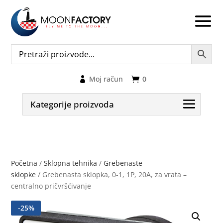
Moj račun
0
Kategorije proizvoda
Početna
/
Sklopna tehnika
/
Grebenaste
sklopke
/ Grebenasta sklopka, 0-1, 1P, 20A, za vrata –
centralno pričvršćivanje
-
25
%