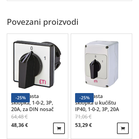
Povezani proizvodi
Grebenasta
Grebenasta
-
25
%
-
25
%
sklopka, 1-0-2, 3P,
sklopka u kućištu
20A, za DIN nosač
IP40, 1-0-2, 3P, 20A
64,48
€
71,06
€
Izvorna cijena bila je: 64,48 €.
Trenutna cijena je: 48,36 €.
Izvorna cijena bila je: 71,06 €.
Trenutna cijena je: 53,29 €
48,36
€
53,29
€