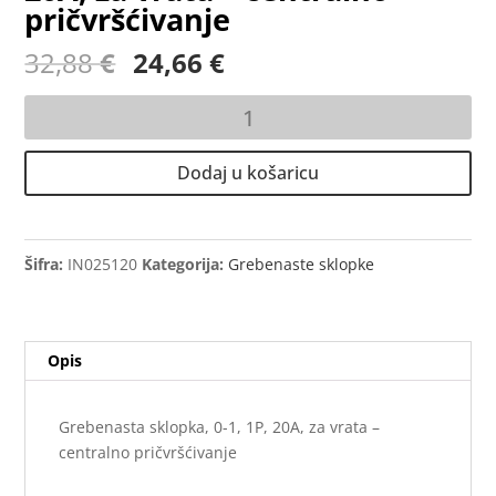
pričvršćivanje
Izvorna
Trenutna
32,88
€
24,66
€
cijena
cijena
bila
je:
Grebenasta
je:
24,66 €.
sklopka,
32,88 €.
0-
Dodaj u košaricu
1,
1P,
20A,
za
Šifra:
IN025120
Kategorija:
Grebenaste sklopke
vrata
-
centralno
Opis
pričvršćivanje
količina
Grebenasta sklopka, 0-1, 1P, 20A, za vrata –
centralno pričvršćivanje