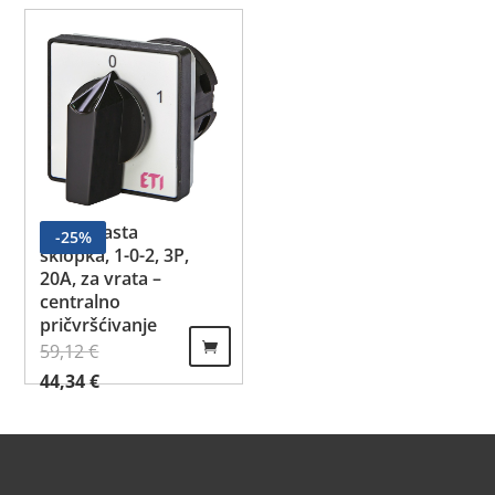
Grebenasta
-
25
%
sklopka, 1-0-2, 3P,
20A, za vrata –
centralno
pričvršćivanje
59,12
€
Izvorna cijena bila je: 59,12 €.
Trenutna cijena je: 44,34 €.
44,34
€