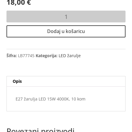
18,00
€
GU10
žarulja
LED
Dodaj u košaricu
5W
4000K,
10
kom
Šifra:
LB77745
Kategorija:
LED žarulje
količina
Opis
E27 žarulja LED 15W 4000K, 10 kom
Povezani proizvodi