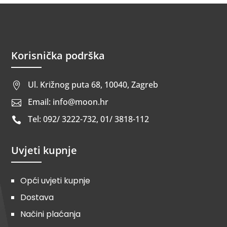
Korisnička podrška
Ul. Križnog puta 68, 10040, Zagreb

Email: info@moon.hr

Tel: 092/ 3222-732, 01/ 3818-112

Uvjeti kupnje
Opći uvjeti kupnje
Dostava
Načini plaćanja