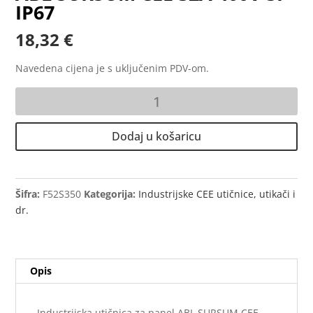
IP67
18,32
€
Navedena cijena je s uključenim PDV-om.
Industrijska
utičnica
za
Dodaj u košaricu
panel
ABL
SURSUM
CEE
Šifra:
F52S350
Kategorija:
Industrijske CEE utičnice, utikači i
32A
dr.
400V
5P
IP67
Opis
količina
Industrijska utičnica za panel ABL SURSUM CEE