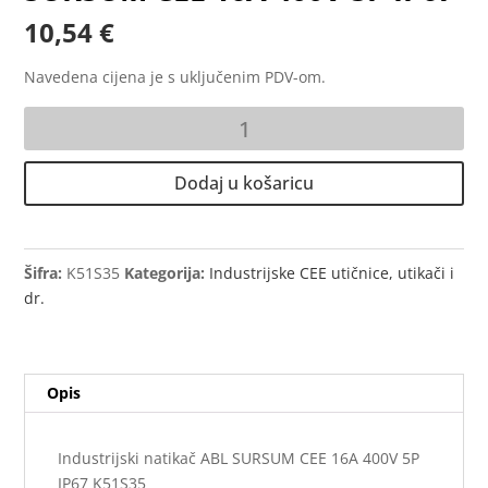
10,54
€
Navedena cijena je s uključenim PDV-om.
Industrijski
natikač
ABL
Dodaj u košaricu
SURSUM
CEE
16A
400V
Šifra:
K51S35
Kategorija:
Industrijske CEE utičnice, utikači i
5P
dr.
IP67
količina
Opis
Industrijski natikač ABL SURSUM CEE 16A 400V 5P
IP67 K51S35