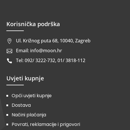
Korisnička podrška
Ul. Križnog puta 68, 10040, Zagreb

Email: info@moon.hr

Tel: 092/ 3222-732, 01/ 3818-112

Uvjeti kupnje
Opći uvjeti kupnje
Dostava
Načini plaćanja
Povrati, reklamacije i prigovori