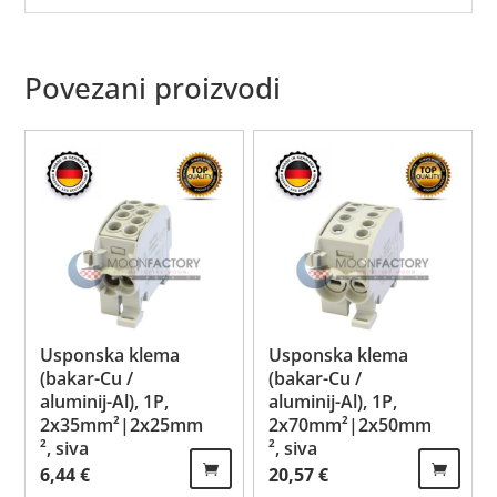
Povezani proizvodi
Usponska klema
Usponska klema
(bakar-Cu /
(bakar-Cu /
aluminij-Al), 1P,
aluminij-Al), 1P,
2x35mm²|2x25mm
2x70mm²|2x50mm
², siva
², siva
6,44
€
20,57
€