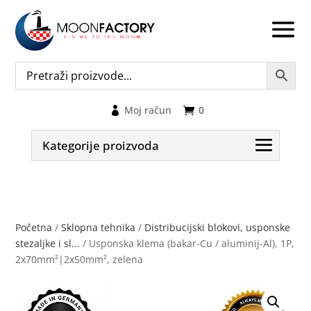
Moj račun
0
Kategorije proizvoda
Početna
/
Sklopna tehnika
/
Distribucijski blokovi, usponske
stezaljke i sl...
/ Usponska klema (bakar-Cu / aluminij-Al), 1P,
2x70mm²|2x50mm², zelena