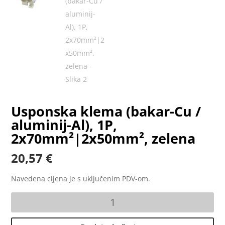
Usponska klema (bakar-Cu /
aluminij-Al), 1P,
2x70mm²|2x50mm², zelena
20,57
€
Navedena cijena je s uključenim PDV-om.
Usponska
klema
(bakar-