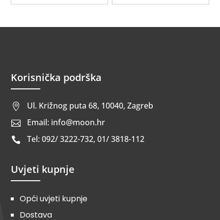
Korisnička podrška
Ul. Križnog puta 68, 10040, Zagreb

Email: info@moon.hr

Tel: 092/ 3222-732, 01/ 3818-112

Uvjeti kupnje
Opći uvjeti kupnje
Dostava