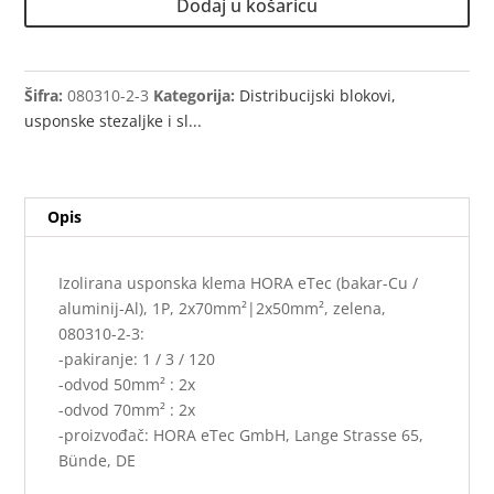
Dodaj u košaricu
Cu
/
aluminij-
Al),
Šifra:
080310-2-3
Kategorija:
Distribucijski blokovi,
1P,
usponske stezaljke i sl...
2x70mm²|2x50mm²,
zelena
količina
Opis
Izolirana usponska klema HORA eTec (bakar-Cu /
aluminij-Al), 1P, 2x70mm²|2x50mm², zelena,
080310-2-3:
-pakiranje: 1 / 3 / 120
-odvod 50mm² : 2x
-odvod 70mm² : 2x
-proizvođač: HORA eTec GmbH, Lange Strasse 65,
Bünde, DE