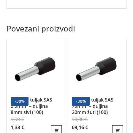
Povezani proizvodi
Izolirani tuljak SAS
Izolirani tuljak SAS
-
30
%
-
30
%
2.5mm² – duljina
70mm² – duljina
8mm sivi (100)
20mm žuti (100)
1,90
€
98,80
€
Izvorna cijena bila je: 1,90 €.
Trenutna cijena je: 1,33 €.
Izvorna cijena bila je: 98,80 €.
Trenutna cijena je: 69,16 €
1,33
€
69,16
€