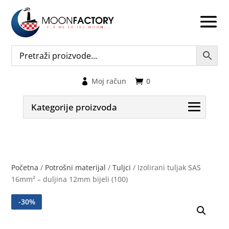
Moj račun
0
Kategorije proizvoda
Početna
/
Potrošni materijal
/
Tuljci
/ Izolirani tuljak SAS
16mm² – duljina 12mm bijeli (100)
-
30
%