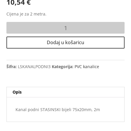
10,54
€
Cijena je za 2 metra.
Kanal
podni
STASINSKI
Dodaj u košaricu
bijeli
75x20mm,
2m
količina
Šifra:
LSKANALPODNI3
Kategorija:
PVC kanalice
Opis
Kanal podni STASINSKI bijeli 75x20mm, 2m