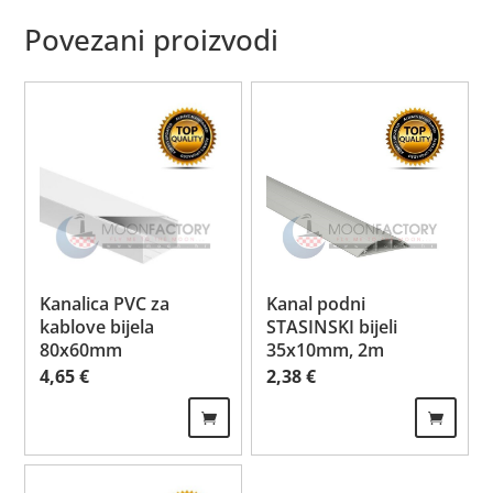
Povezani proizvodi
Kanalica PVC za
Kanal podni
kablove bijela
STASINSKI bijeli
80x60mm
35x10mm, 2m
4,65
€
2,38
€