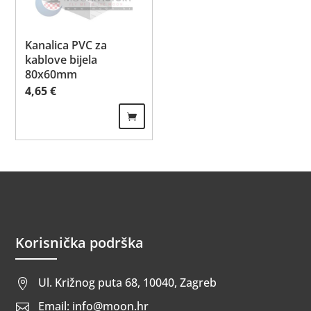
Kanalica PVC za
kablove bijela
80x60mm
4,65
€
Korisnička podrška
Ul. Križnog puta 68, 10040, Zagreb

Email: info@moon.hr
