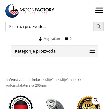
Moj račun
0
Kategorije proizvoda
Početna
/
Alat i dodaci
/
Kliješta
/ Kliješta FELO
vodoinstalaterska 205mm