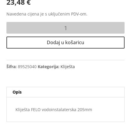
23,48
€
Navedena cijena je s uključenim PDV-om.
Kliješta
FELO
vodoinstalaterska
Dodaj u košaricu
205mm
količina
Šifra:
89525040
Kategorija:
Kliješta
Opis
Kliješta FELO vodoinstalaterska 205mm