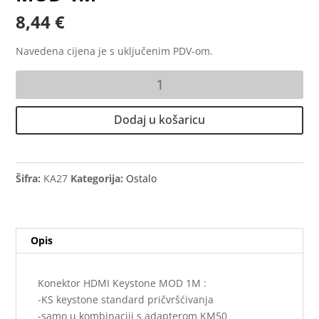
8,44
€
Navedena cijena je s uključenim PDV-om.
Konektor
HDMI
Keystone
Dodaj u košaricu
MOD
1M
količina
Šifra:
KA27
Kategorija:
Ostalo
Opis
Konektor HDMI Keystone MOD 1M :
-KS keystone standard pričvršćivanja
-samo u kombinaciji s adapterom KM50