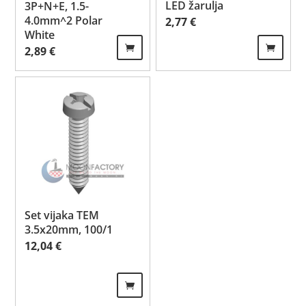
LED žarulja
3P+N+E, 1.5-
4.0mm^2 Polar
2,77
€
White
2,89
€
Set vijaka TEM
3.5x20mm, 100/1
12,04
€