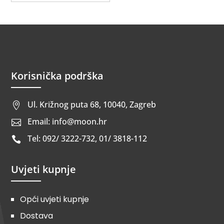
Korisnička podrška
Ul. Križnog puta 68, 10040, Zagreb

Email: info@moon.hr

Tel: 092/ 3222-732, 01/ 3818-112

Uvjeti kupnje
Opći uvjeti kupnje
Dostava