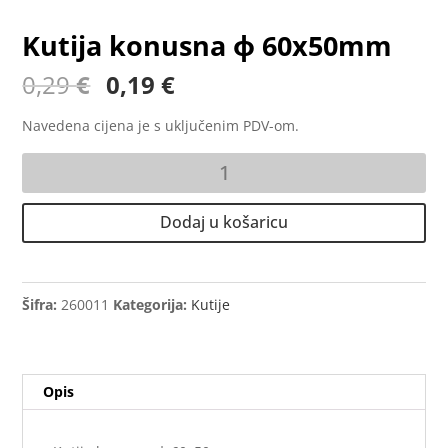
Kutija konusna ф 60x50mm
Izvorna
Trenutna
0,29
€
0,19
€
cijena
cijena
bila
je:
Navedena cijena je s uključenim PDV-om.
je:
0,19 €.
Kutija
0,29 €.
konusna
ф
Dodaj u košaricu
60x50mm
količina
Šifra:
260011
Kategorija:
Kutije
Opis