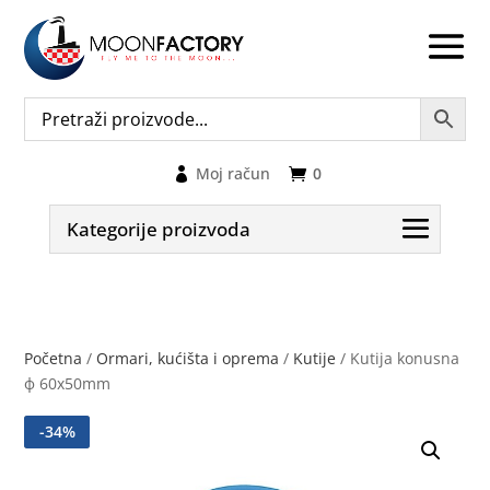
Moj račun
0
Kategorije proizvoda
Početna
/
Ormari, kućišta i oprema
/
Kutije
/ Kutija konusna
ф 60x50mm
-
34
%