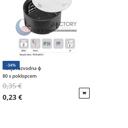
-
34
%
Kutija razvodna ф
80 s poklopcem
0,35
€
Izvorna cijena bila je: 0,35 €.
Trenutna cijena je: 0,23 €.
0,23
€