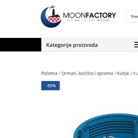
Kategorije proizvoda
Početna
/
Ormari, kućišta i oprema
/
Kutije
/ K
-
35
%