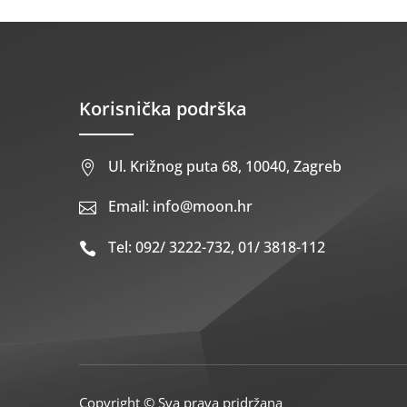
Korisnička podrška
Ul. Križnog puta 68, 10040, Zagreb

Email: info@moon.hr

Tel: 092/ 3222-732, 01/ 3818-112

Copyright © Sva prava pridržana