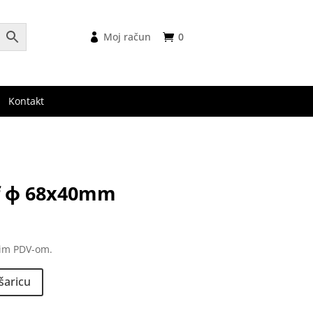
Moj račun
0
Kontakt
uf ф 68x40mm
nutna
na
nim PDV-om.
 €.
šaricu