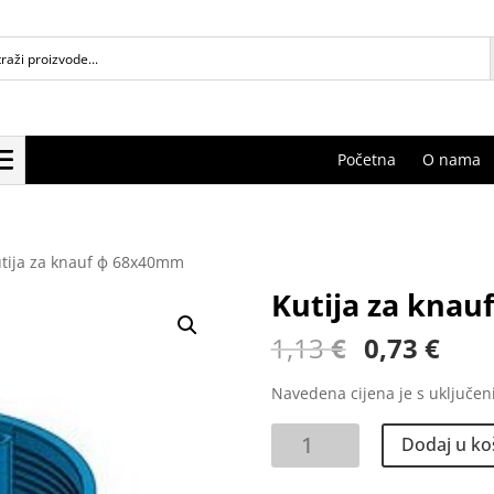
Početna
O nama
utija za knauf ф 68x40mm
Kutija za kna
Izvorna
Tre
1,13
€
0,73
€
cijena
cije
bila
je:
Navedena cijena je s uključe
je:
0,73
Kutija
1,13 €.
Dodaj u ko
za
knauf