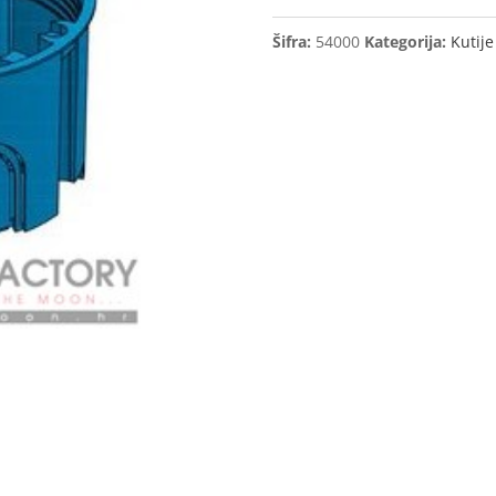
ф
Šifra:
54000
Kategorija:
Kutije
68x40mm
količina