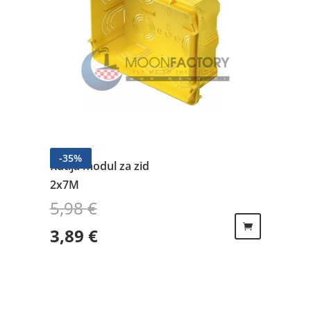
-
35
%
Kutija modul za zid
2x7M
5,98
€
Izvorna cijena bila je: 5,98 €.
Trenutna cijena je: 3,89 €.
3,89
€