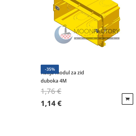
-
35
%
Kutija modul za zid
duboka 4M
1,76
€
Izvorna cijena bila je: 1,76 €.
Trenutna cijena je: 1,14 €.
1,14
€