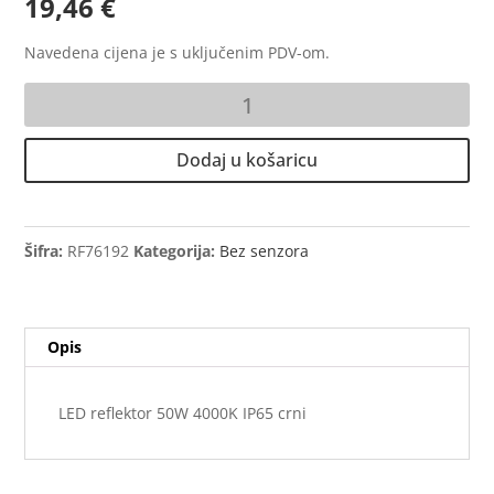
19,46
€
Navedena cijena je s uključenim PDV-om.
LED
reflektor
50W
Dodaj u košaricu
4000K
IP65
crni
količina
Šifra:
RF76192
Kategorija:
Bez senzora
Opis
LED reflektor 50W 4000K IP65 crni