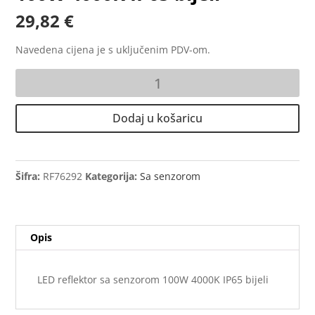
29,82
€
Navedena cijena je s uključenim PDV-om.
LED
reflektor
sa
Dodaj u košaricu
senzorom
100W
4000K
IP65
Šifra:
RF76292
Kategorija:
Sa senzorom
bijeli
količina
Opis
LED reflektor sa senzorom 100W 4000K IP65 bijeli