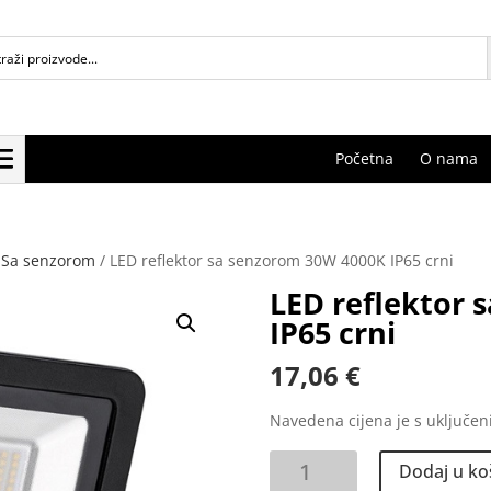
Početna
O nama
/
Sa senzorom
/ LED reflektor sa senzorom 30W 4000K IP65 crni
LED reflektor 
IP65 crni
17,06
€
Navedena cijena je s uključe
LED
Dodaj u ko
reflektor