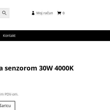
Moj račun
0
Kontakt
sa senzorom 30W 4000K
nim PDV-om.
šaricu