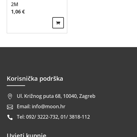
2M
1,06
€
Korisnička podrška
Ul. Križnog puta 68, 10040, Zagreb

Email: info@moon.hr

Tel: 092/ 3222-732, 01/ 3818-112

Uvjeti kupnje