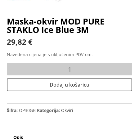
Maska-okvir MOD PURE
STAKLO Ice Blue 3M
29,82
€
Navedena cijena je s uključenim PDV-om.
Maska-
okvir
MOD
Dodaj u košaricu
PURE
STAKLO
Ice
Blue
Šifra:
OP30GB
Kategorija:
Okviri
3M
količina
Opis