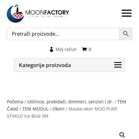
Moj račun
0
Kategorije proizvoda
Početna
/
Utičnice, prekidači, dimmeri, senzori i dr.
/
TEM
Čatež
/
TEM MODUL
/
Okviri
/ Maska-okvir MOD PURE
STAKLO Ice Blue 3M