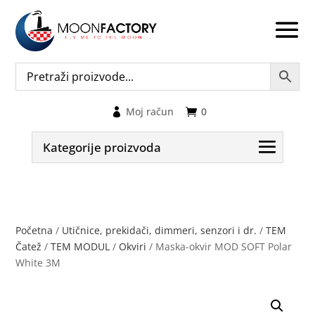
Moj račun
0
Kategorije proizvoda
Početna
/
Utičnice, prekidači, dimmeri, senzori i dr.
/
TEM
Čatež
/
TEM MODUL
/
Okviri
/ Maska-okvir MOD SOFT Polar
White 3M