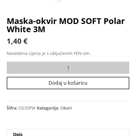
Maska-okvir MOD SOFT Polar
White 3M
1,40
€
Navedena cijena je s uključenim PDV-om.
Maska-
okvir
MOD
Dodaj u košaricu
SOFT
Polar
White
3M
Šifra:
OS30PW
Kategorija:
Okviri
količina
Opis