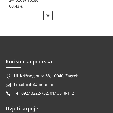
24, 320W 13.5A
68,43
€
Korisnička podrška
Ul. Križnog puta 68, 10040, Zagreb

Email: info@moon.hr

Tel: 092/ 3222-732, 01/ 3818-112

Uvjeti kupnje