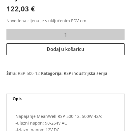
122,03
€
Navedena cijena je s uključenim PDV-om.
Napajanje
MeanWell
RSP-
Dodaj u košaricu
500-
12,
500W
42A
Šifra:
RSP-500-12
Kategorija:
RSP industrijska serija
količina
Opis
Napajanje MeanWell RSP-500-12, 500W 42A:
-ulazni napon: 90-264V AC
-izlazni napon: 12V DC