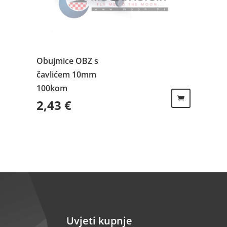
Obujmice OBZ s
čavlićem 10mm
100kom
2,43
€
Uvjeti kupnje