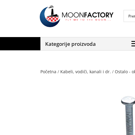
Kategorije proizvoda
Početna
/
Kabeli, vodiči, kanali i dr.
/
Ostalo - o