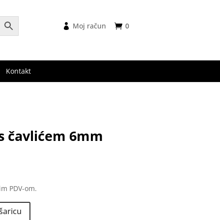
Moj račun
0
Kontakt
s čavlićem 6mm
nim PDV-om.
šaricu