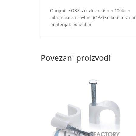
Obujmice OBZ s čavlićem 6mm 100kom:
-obujmice sa čavlom (OBZ) se koriste za pr
-materijal: polietilen
Povezani proizvodi