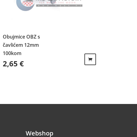
Obujmice OBZ s
čavlićem 12mm
100kom
2,65
€
Webshop