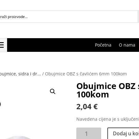
Početna
O nama
bujmice, sidra i dr...
/ Obujmice OBZ s čavlićem 6mm 100kom
Obujmice OBZ 
100kom
2,04
€
Navedena cijena je s uključe
Obujmice
Dodaj u ko
OBZ