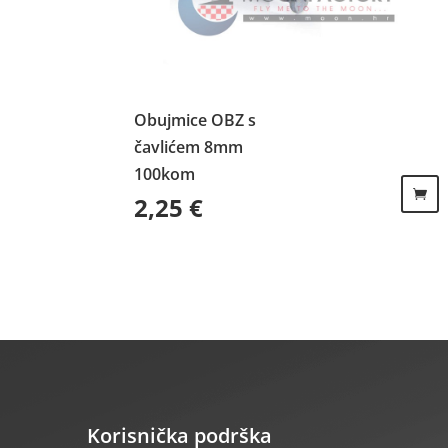
Obujmice OBZ s
čavlićem 8mm
100kom
2,25
€
Korisnička podrška