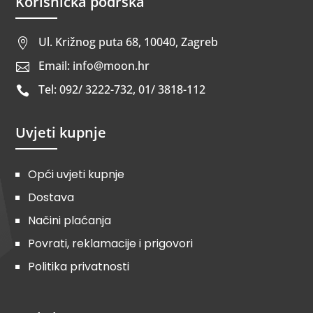
Korisnička podrška
Ul. Križnog puta 68, 10040, Zagreb

Email: info@moon.hr

Tel: 092/ 3222-732, 01/ 3818-112

Uvjeti kupnje
Opći uvjeti kupnje
Dostava
Načini plaćanja
Povrati, reklamacije i prigovori
Politika privatnosti