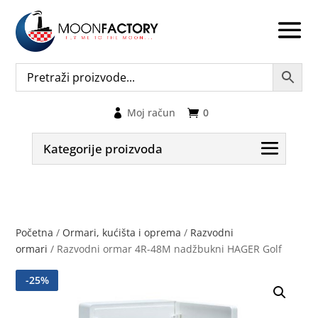
Moj račun
0
Kategorije proizvoda
Početna
/
Ormari, kućišta i oprema
/
Razvodni
ormari
/ Razvodni ormar 4R-48M nadžbukni HAGER Golf
-
25
%