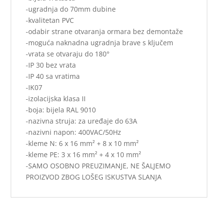
-ugradnja do 70mm dubine
-kvalitetan PVC
-odabir strane otvaranja ormara bez demontaže
-moguća naknadna ugradnja brave s ključem
-vrata se otvaraju do 180°
-IP 30 bez vrata
-IP 40 sa vratima
-IK07
-izolacijska klasa II
-boja: bijela RAL 9010
-nazivna struja: za uređaje do 63A
-nazivni napon: 400VAC/50Hz
-kleme N: 6 x 16 mm² + 8 x 10 mm²
-kleme PE: 3 x 16 mm² + 4 x 10 mm²
-SAMO OSOBNO PREUZIMANJE, NE ŠALJEMO
PROIZVOD ZBOG LOŠEG ISKUSTVA SLANJA