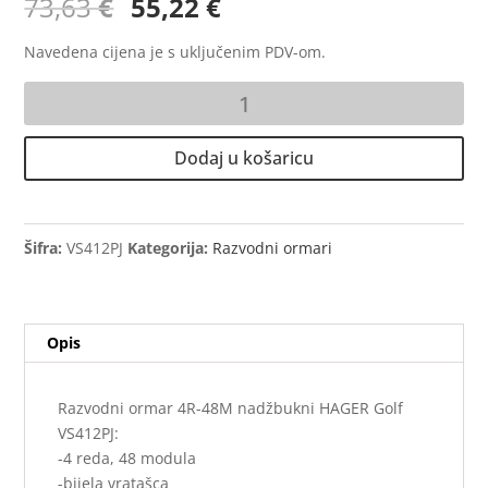
Izvorna
Trenutna
73,63
€
55,22
€
cijena
cijena
bila
je:
Navedena cijena je s uključenim PDV-om.
je:
55,22 €.
Razvodni
73,63 €.
ormar
4R-
Dodaj u košaricu
48M
nadžbukni
HAGER
Golf
Šifra:
VS412PJ
Kategorija:
Razvodni ormari
količina
Opis
Razvodni ormar 4R-48M nadžbukni HAGER Golf
VS412PJ:
-4 reda, 48 modula
-bijela vratašca