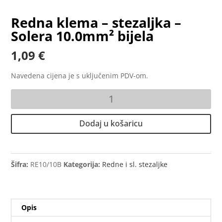
Redna klema – stezaljka –
Solera 10.0mm² bijela
1,09
€
Navedena cijena je s uključenim PDV-om.
Redna
klema
-
Dodaj u košaricu
stezaljka
-
Solera
10.0mm²
Šifra:
RE10/10B
Kategorija:
Redne i sl. stezaljke
bijela
količina
Opis