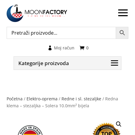
Moj račun
0
Kategorije proizvoda
Početna
/
Elektro-oprema
/
Redne i sl. stezaljke
/ Redna
klema – stezaljka – Solera 10.0mm² bijela