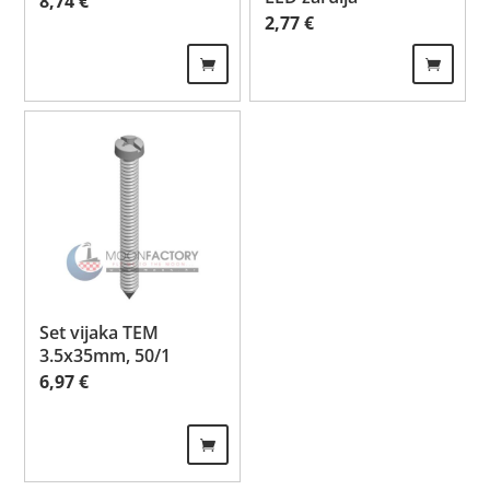
8,74
€
2,77
€
Set vijaka TEM
3.5x35mm, 50/1
6,97
€