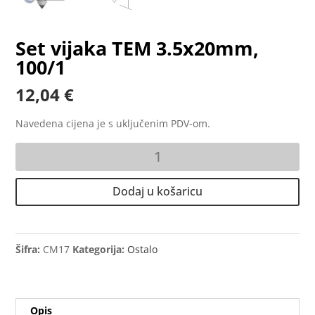
Set vijaka TEM 3.5x20mm,
100/1
12,04
€
Navedena cijena je s uključenim PDV-om.
Set
vijaka
TEM
Dodaj u košaricu
3.5x20mm,
100/1
količina
Šifra:
CM17
Kategorija:
Ostalo
Opis