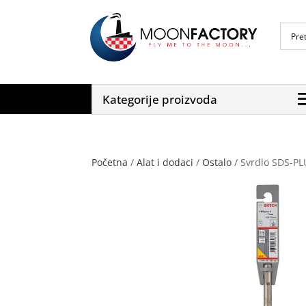
Kategorije proizvoda
Početna
/
Alat i dodaci
/
Ostalo
/ Svrdlo SDS-P