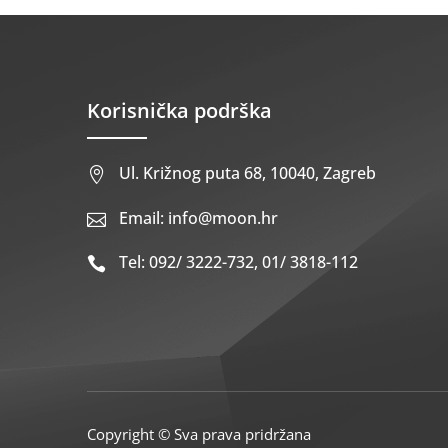
Korisnička podrška
Ul. Križnog puta 68, 10040, Zagreb

Email: info@moon.hr

Tel: 092/ 3222-732, 01/ 3818-112

Copyright © Sva prava pridržana