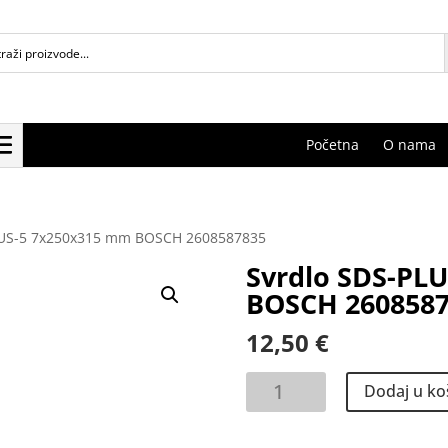
Početna
O nama
LUS-5 7x250x315 mm BOSCH 2608587835
Svrdlo SDS-PL
BOSCH 2608587
12,50
€
Svrdlo
Dodaj u ko
SDS-
PLUS-