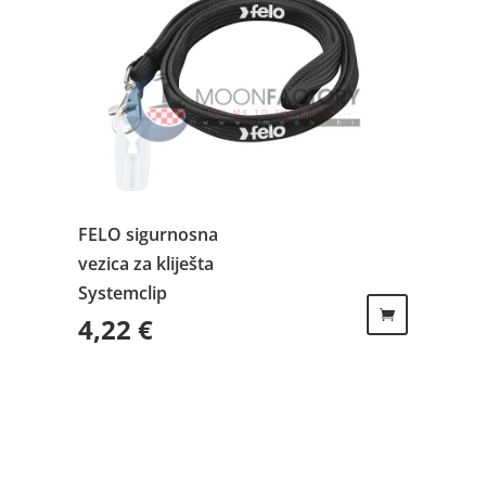
FELO sigurnosna
vezica za kliješta
Systemclip
4,22
€