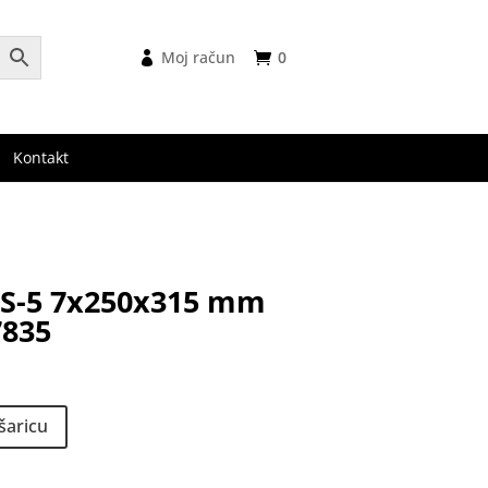
Moj račun
0
Kontakt
US-5 7x250x315 mm
835
šaricu