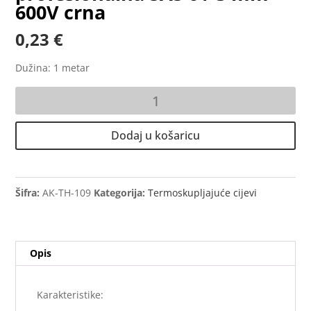
600V crna
0,23
€
Dužina: 1 metar
Termoskupljajuća
cijev
profesionalna
Dodaj u košaricu
SAS
6
/
3
Šifra:
ΑΚ-ΤΗ-109
Kategorija:
Termoskupljajuće cijevi
mm
600V
crna
Opis
količina
Karakteristike: