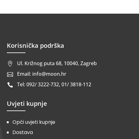
Korisnička podrška
Ul. Križnog puta 68, 10040, Zagreb

Email: info@moon.hr

Tel: 092/ 3222-732, 01/ 3818-112

Uvjeti kupnje
Opći uvjeti kupnje
Dostava