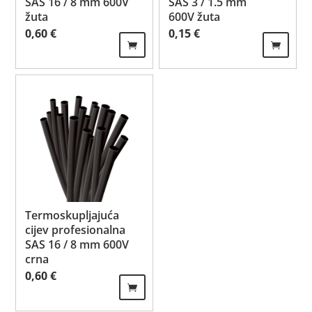
SAS 16 / 8 mm 600V
SAS 3 / 1.5 mm
žuta
600V žuta
0,60
€
0,15
€
Termoskupljajuća
cijev profesionalna
SAS 16 / 8 mm 600V
crna
0,60
€