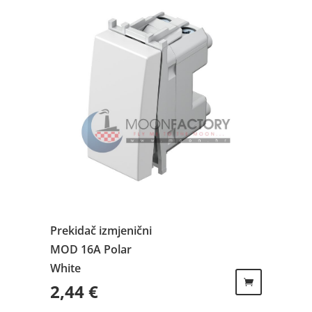
Prekidač izmjenični
MOD 16A Polar
White
2,44
€