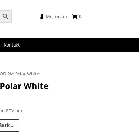
Moj račun
0
Kontakt
MOD 2M Polar White
Polar White
nim PDV-om.
šaricu