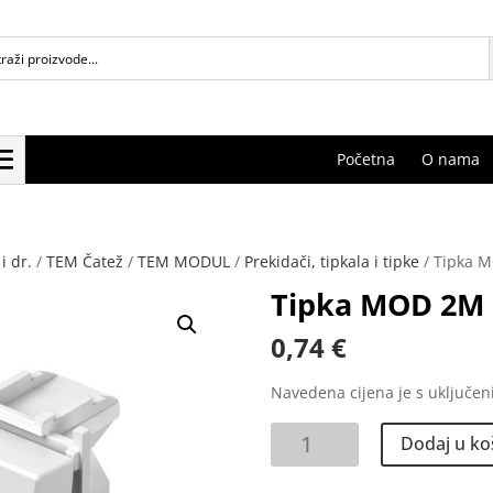
Početna
O nama
i dr.
/
TEM Čatež
/
TEM MODUL
/
Prekidači, tipkala i tipke
/ Tipka 
Tipka MOD 2M 
0,74
€
Navedena cijena je s uključe
Tipka
Dodaj u ko
MOD
2M