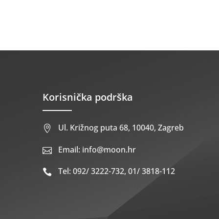
Korisnička podrška
Ul. Križnog puta 68, 10040, Zagreb

Email: info@moon.hr

Tel: 092/ 3222-732, 01/ 3818-112
