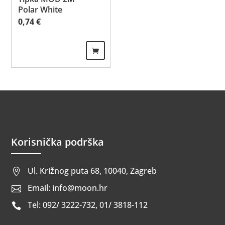
Polar White
0,74
€
Korisnička podrška
Ul. Križnog puta 68, 10040, Zagreb

Email: info@moon.hr

Tel: 092/ 3222-732, 01/ 3818-112
