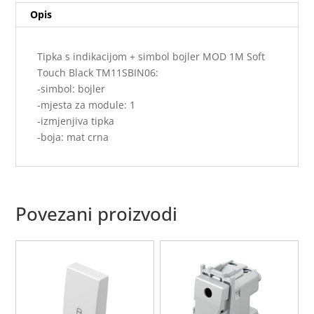
Opis
Black
količina
Tipka s indikacijom + simbol bojler MOD 1M Soft
Touch Black TM11SBIN06:
-simbol: bojler
-mjesta za module: 1
-izmjenjiva tipka
-boja: mat crna
Povezani proizvodi