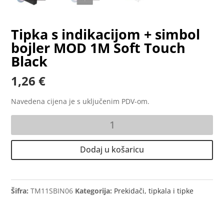
Tipka s indikacijom + simbol
bojler MOD 1M Soft Touch
Black
1,26
€
Navedena cijena je s uključenim PDV-om.
Tipka
s
indikacijom
Dodaj u košaricu
+
simbol
bojler
MOD
Šifra:
TM11SBIN06
Kategorija:
Prekidači, tipkala i tipke
1M
Soft
Touch