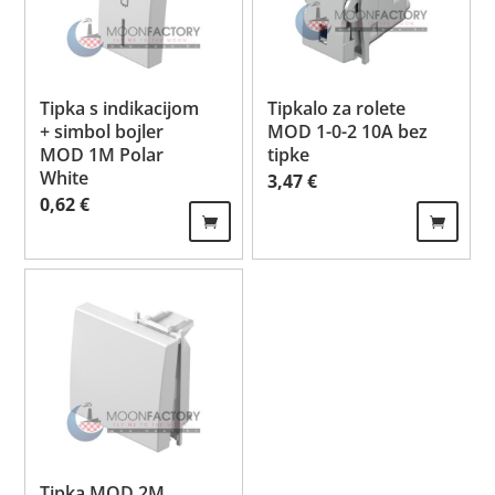
Tipka s indikacijom
Tipkalo za rolete
+ simbol bojler
MOD 1-0-2 10A bez
MOD 1M Polar
tipke
White
3,47
€
0,62
€
Tipka MOD 2M