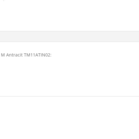
 1M Antracit TM11ATIN02: