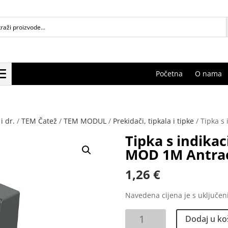
Početna
O nama
i dr.
/
TEM Čatež
/
TEM MODUL
/
Prekidači, tipkala i tipke
/ Tipka s
Tipka s indikac
MOD 1M Antrac
1,26
€
Navedena cijena je s uključe
Tipka
Dodaj u ko
s