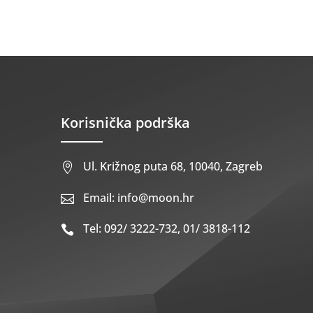
Korisnička podrška
Ul. Križnog puta 68, 10040, Zagreb

Email: info@moon.hr

Tel: 092/ 3222-732, 01/ 3818-112
