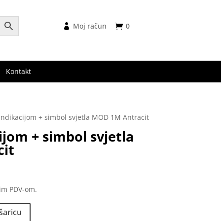
Moj račun
0
Kontakt
 indikacijom + simbol svjetla MOD 1M Antracit
ijom + simbol svjetla
it
nim PDV-om.
šaricu