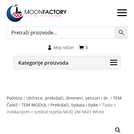
Moj račun
0
Kategorije proizvoda
Početna
/
Utičnice, prekidači, dimmeri, senzori i dr.
/
TEM
Čatež
/
TEM MODUL
/
Prekidači, tipkala i tipke
/ Tipka s
indikacijom + simbol svjetla MOD 2M Matt White