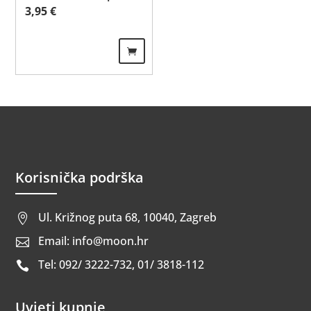
3,95
€
Korisnička podrška
Ul. Križnog puta 68, 10040, Zagreb

Email: info@moon.hr

Tel: 092/ 3222-732, 01/ 3818-112

Uvjeti kupnje