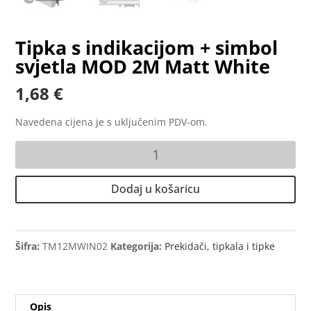
Tipka s indikacijom + simbol
svjetla MOD 2M Matt White
1,68
€
Navedena cijena je s uključenim PDV-om.
Tipka
s
indikacijom
Dodaj u košaricu
+
simbol
svjetla
MOD
Šifra:
TM12MWIN02
Kategorija:
Prekidači, tipkala i tipke
2M
Matt
White
Opis
količina