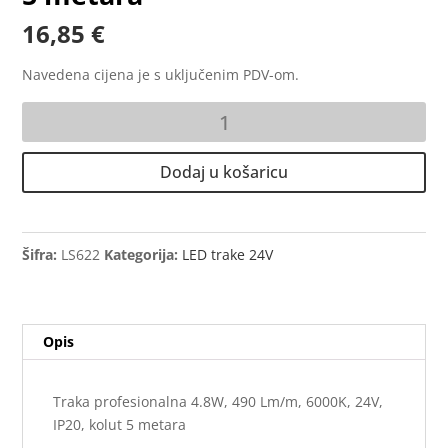
16,85
€
Navedena cijena je s uključenim PDV-om.
LED
traka
premium
Dodaj u košaricu
4.8W,
490
Lm/m,
6000K,
Šifra:
LS622
Kategorija:
LED trake 24V
24V,
IP20,
kolut
Opis
5
metara
količina
Traka profesionalna 4.8W, 490 Lm/m, 6000K, 24V,
IP20, kolut 5 metara