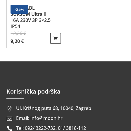
Utikač ABL
-
25
%
SURSUM Ultra II
16A 230V 3P 3×2.5
IP54
12,26
€
Izvorna cijena bila je: 12,26 €.
Trenutna cijena je: 9,20 €.
9,20
€
Korisnička podrška
Ul. Križnog puta 68, 10040, Zagreb

Email: info@moon.hr

Tel: 092/ 3222-732, 01/ 3818-112
