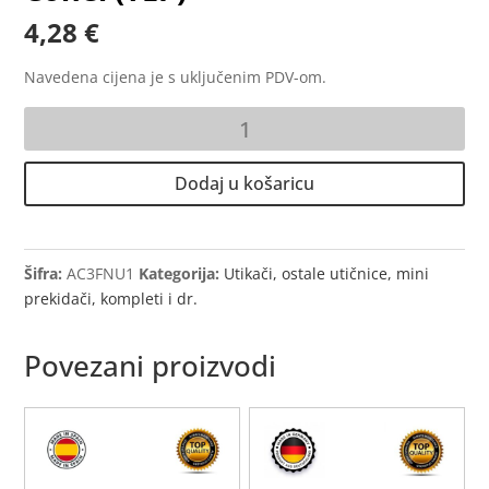
4,28
€
Navedena cijena je s uključenim PDV-om.
Trofazni
utikač
16A
Dodaj u košaricu
400V
Aling
Conel
(TEP)
Šifra:
AC3FNU1
Kategorija:
Utikači, ostale utičnice, mini
količina
prekidači, kompleti i dr.
Povezani proizvodi