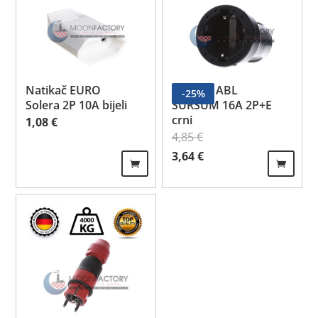
Natikač EURO
Natikač ABL
-
25
%
Solera 2P 10A bijeli
SURSUM 16A 2P+E
crni
1,08
€
4,85
€
Izvorna cijena bila je: 4,85 €.
Trenutna cijena je: 3,64 €.
3,64
€