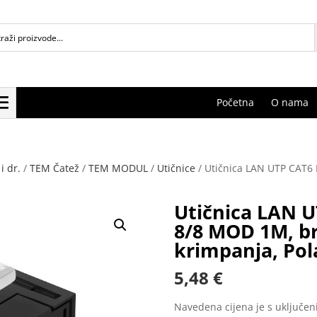
Početna
O nama
i dr.
/
TEM Čatež
/
TEM MODUL
/
Utičnice
/ Utičnica LAN UTP CAT6
Utičnica LAN U
8/8 MOD 1M, b
krimpanja, Pol
5,48
€
Navedena cijena je s uključe