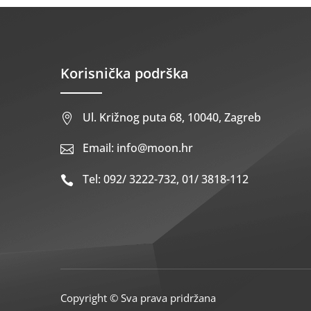
Korisnička podrška
Ul. Križnog puta 68, 10040, Zagreb

Email: info@moon.hr

Tel: 092/ 3222-732, 01/ 3818-112

Copyright © Sva prava pridržana