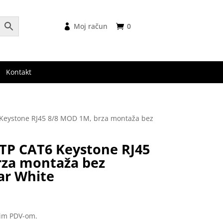
Moj račun
0
Kontakt
 Keystone RJ45 8/8 MOD 1M, brza montaža bez
TP CAT6 Keystone RJ45
rza montaža bez
ar White
nim PDV-om.