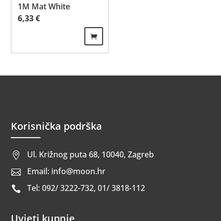
1M Mat White
6,33
€
Korisnička podrška
Ul. Križnog puta 68, 10040, Zagreb

Email: info@moon.hr

Tel: 092/ 3222-732, 01/ 3818-112

Uvjeti kupnje