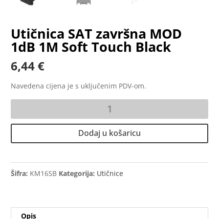
Utičnica SAT završna MOD
1dB 1M Soft Touch Black
6,44
€
Navedena cijena je s uključenim PDV-om.
Utičnica
SAT
završna
Dodaj u košaricu
MOD
1dB
1M
Soft
Šifra:
KM16SB
Kategorija:
Utičnice
Touch
Black
količina
Opis