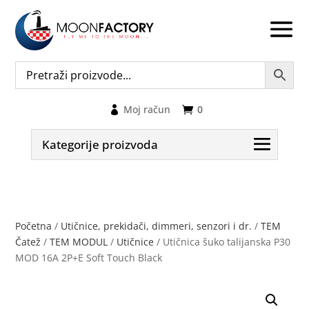
Moj račun
0
Kategorije proizvoda
Početna
/
Utičnice, prekidači, dimmeri, senzori i dr.
/
TEM
Čatež
/
TEM MODUL
/
Utičnice
/ Utičnica šuko talijanska P30
MOD 16A 2P+E Soft Touch Black