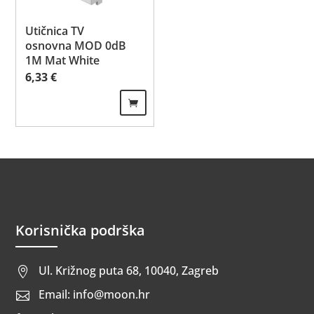
Utičnica TV
osnovna MOD 0dB
1M Mat White
6,33
€
Korisnička podrška
Ul. Križnog puta 68, 10040, Zagreb

Email: info@moon.hr
