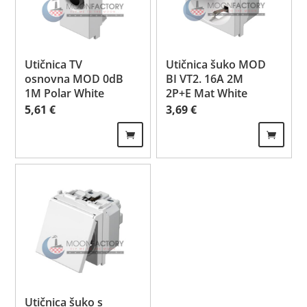
Utičnica TV
Utičnica šuko MOD
osnovna MOD 0dB
BI VT2. 16A 2M
1M Polar White
2P+E Mat White
5,61
€
3,69
€
Utičnica šuko s