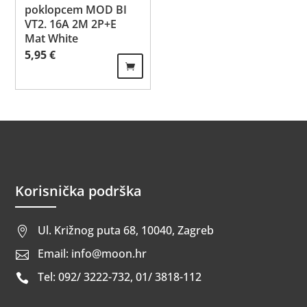
poklopcem MOD BI
VT2. 16A 2M 2P+E
Mat White
5,95
€
Korisnička podrška
Ul. Križnog puta 68, 10040, Zagreb

Email: info@moon.hr

Tel: 092/ 3222-732, 01/ 3818-112
