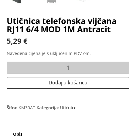
Utičnica telefonska vijčana
RJ11 6/4 MOD 1M Antracit
5,29
€
Navedena cijena je s uključenim PDV-om.
Utičnica
telefonska
vijčana
Dodaj u košaricu
RJ11
6/4
MOD
1M
Šifra:
KM30AT
Kategorija:
Utičnice
Antracit
količina
Opis