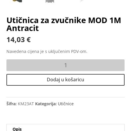
Utičnica za zvučnike MOD 1M
Antracit
14,03
€
Navedena cijena je s uključenim PDV-om.
Utičnica
za
zvučnike
Dodaj u košaricu
MOD
1M
Antracit
količina
Šifra:
KM23AT
Kategorija:
Utičnice
Opis