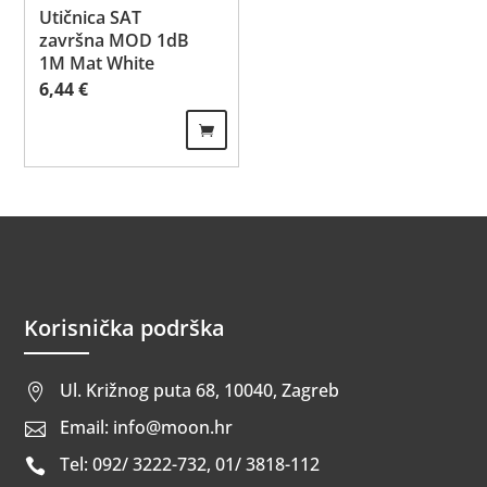
Utičnica SAT
završna MOD 1dB
1M Mat White
6,44
€
Korisnička podrška
Ul. Križnog puta 68, 10040, Zagreb

Email: info@moon.hr

Tel: 092/ 3222-732, 01/ 3818-112
