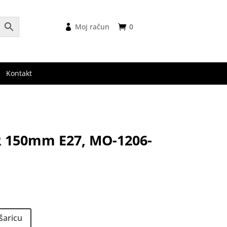
Moj račun
0
Kontakt
R 150mm E27, MO-1206-
šaricu