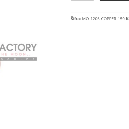
150mm
E27,
Šifra:
MO-1206-COPPER-150
K
MO-
1206-
COPPER-
150
količina