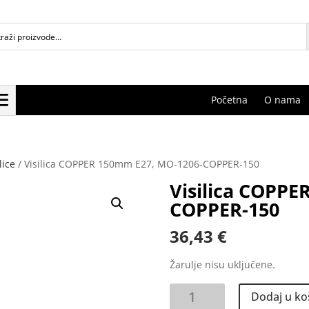
Početna
O nama
lice
/ Visilica COPPER 150mm E27, MO-1206-COPPER-150
Visilica COPPE
COPPER-150
36,43
€
Žarulje nisu uključene.
Visilica
Dodaj u ko
COPPER