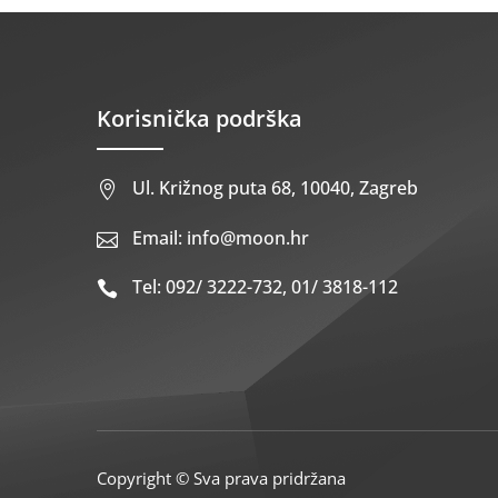
Korisnička podrška
Ul. Križnog puta 68, 10040, Zagreb

Email: info@moon.hr

Tel: 092/ 3222-732, 01/ 3818-112

Copyright © Sva prava pridržana